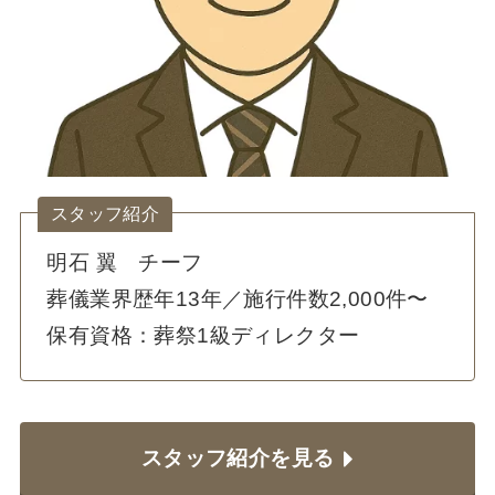
スタッフ紹介
明石 翼 チーフ
葬儀業界歴年13年／施行件数2,000件〜
保有資格：葬祭1級ディレクター
スタッフ紹介を見る