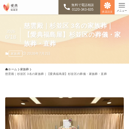
無料で電話相談
0120-343-635
メニュー
供花注文
慈雲殿｜杉並区 3名の家族葬｜
2026
【愛典福島屋】杉並区の葬儀・家
6/18
族葬・直葬
2026年7月2日
家族葬
ホーム
家族葬
慈雲殿｜杉並区 3名の家族葬｜【愛典福島屋】杉並区の葬儀・家族葬・直葬