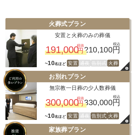
火葬式プラン
安置と火葬のみの葬儀
税込
税抜
191,000
210,100円
円
10
安置
通夜
告別式
火葬
~
名ほど
お別れプラン
無宗教一日葬の少人数葬儀
税込
税抜
300,000
330,000円
円
10
安置
通夜
告別式
火葬
~
名ほど
家族葬プラン