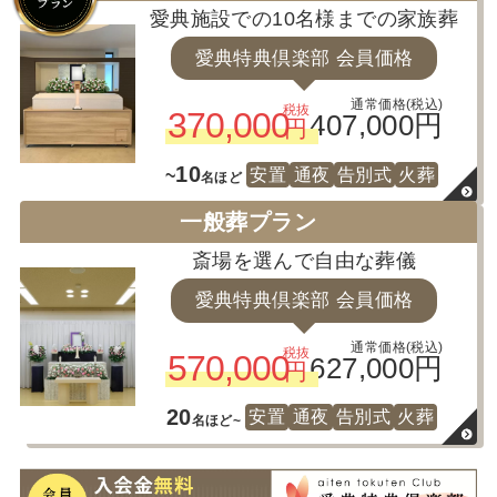
愛典施設での10名様までの家族葬
愛典特典倶楽部 会員価格
通常価格(税込)
税抜
370,000
407,000円
円
10
安置
通夜
告別式
火葬
~
名ほど
一般葬プラン
斎場を選んで自由な葬儀
愛典特典倶楽部 会員価格
通常価格(税込)
税抜
570,000
627,000円
円
20
安置
通夜
告別式
火葬
名ほど~