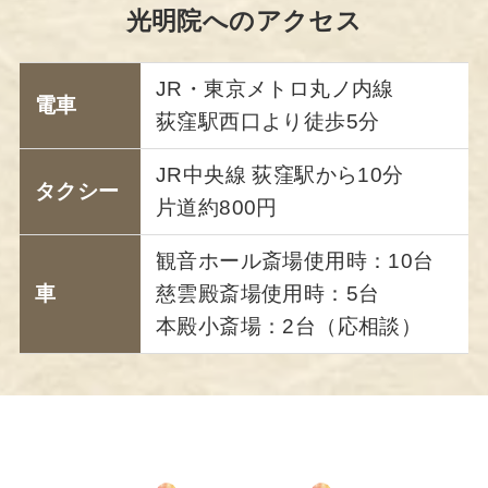
光明院へのアクセス
JR・東京メトロ丸ノ内線
電車
荻窪駅西口より徒歩5分
JR中央線 荻窪駅から10分
タクシー
片道約800円
観音ホール斎場使用時：10台
車
慈雲殿斎場使用時：5台
本殿小斎場：2台（応相談）