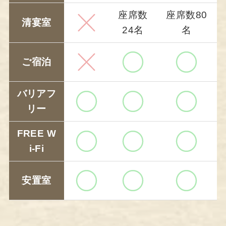
座席数
座席数80
清宴室
24名
名
ご宿泊
バリアフ
リー
FREE W
i-Fi
安置室