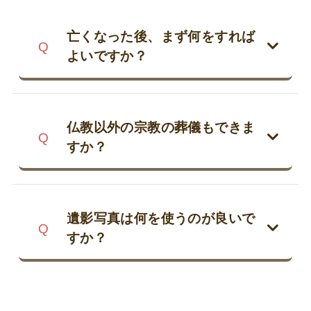
亡くなった後、まず何をすれば
よいですか？
ご逝去された際は、まずはご連絡く
ださい。24時間365日対応しており
仏教以外の宗教の葬儀もできま
ます。
すか？
ご遺体の搬送、お葬式の段取りな
ど、わからないことがたくさんある
はい、できます。キリスト教、神道
かと思います。
など、様々な宗教の葬儀に対応して
ご遺族の方の状況に合わせて、一つ
遺影写真は何を使うのが良いで
います。ご希望の宗教に合わせて、
ひとつ丁寧にご説明いたします。
すか？
葬儀を執り行うことができます。
遺影写真は、故人様の生前の穏やか
な表情が写っているものが良いで
す。全身写真よりもバストアップの