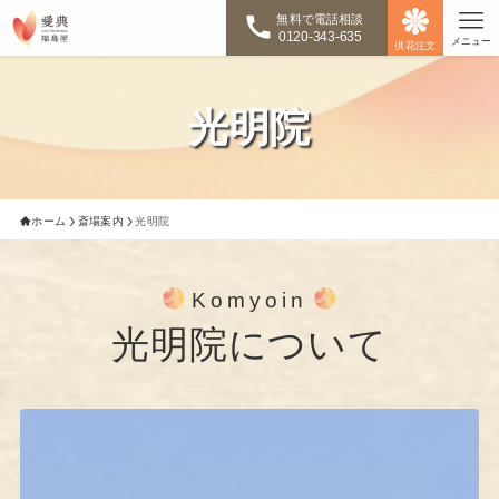
無料で電話相談
0120-343-635
メニュー
供花注文
光明院
ホーム
斎場案内
光明院
Komyoin
光明院について