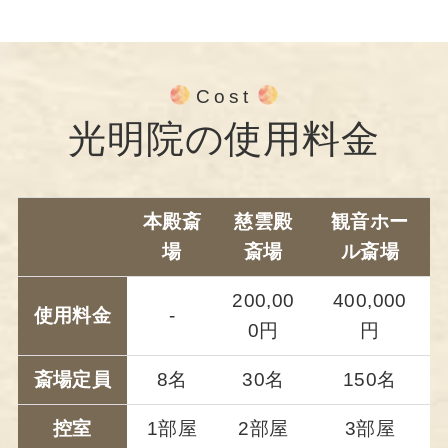
Cost
光明院の使用料金
本殿斎
慈雲殿
観音ホー
場
斎場
ル斎場
200,00
400,000
使用料金
-
0円
円
斎場定員
8名
30名
150名
控室
1部屋
2部屋
3部屋